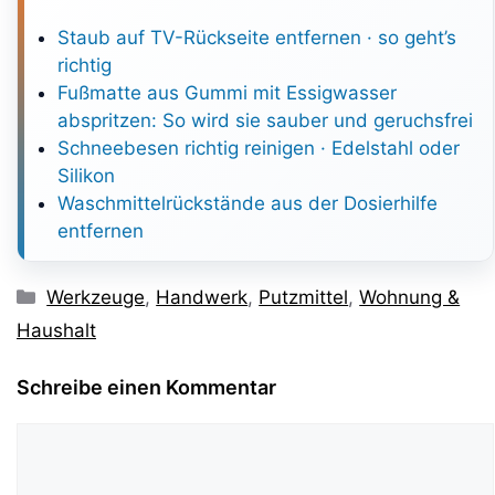
Staub auf TV-Rückseite entfernen · so geht’s
richtig
Fußmatte aus Gummi mit Essigwasser
abspritzen: So wird sie sauber und geruchsfrei
Schneebesen richtig reinigen · Edelstahl oder
Silikon
Waschmittelrückstände aus der Dosierhilfe
entfernen
Kategorien
Werkzeuge
,
Handwerk
,
Putzmittel
,
Wohnung &
Haushalt
Schreibe einen Kommentar
Kommentar