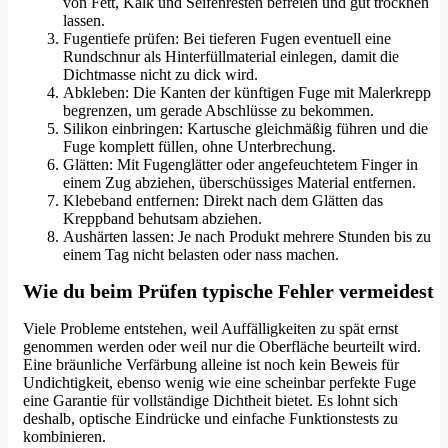
von Fett, Kalk und Seifenresten befreien und gut trocknen
lassen.
Fugentiefe prüfen: Bei tieferen Fugen eventuell eine
Rundschnur als Hinterfüllmaterial einlegen, damit die
Dichtmasse nicht zu dick wird.
Abkleben: Die Kanten der künftigen Fuge mit Malerkrepp
begrenzen, um gerade Abschlüsse zu bekommen.
Silikon einbringen: Kartusche gleichmäßig führen und die
Fuge komplett füllen, ohne Unterbrechung.
Glätten: Mit Fugenglätter oder angefeuchtetem Finger in
einem Zug abziehen, überschüssiges Material entfernen.
Klebeband entfernen: Direkt nach dem Glätten das
Kreppband behutsam abziehen.
Aushärten lassen: Je nach Produkt mehrere Stunden bis zu
einem Tag nicht belasten oder nass machen.
Wie du beim Prüfen typische Fehler vermeidest
Viele Probleme entstehen, weil Auffälligkeiten zu spät ernst
genommen werden oder weil nur die Oberfläche beurteilt wird.
Eine bräunliche Verfärbung alleine ist noch kein Beweis für
Undichtigkeit, ebenso wenig wie eine scheinbar perfekte Fuge
eine Garantie für vollständige Dichtheit bietet. Es lohnt sich
deshalb, optische Eindrücke und einfache Funktionstests zu
kombinieren.