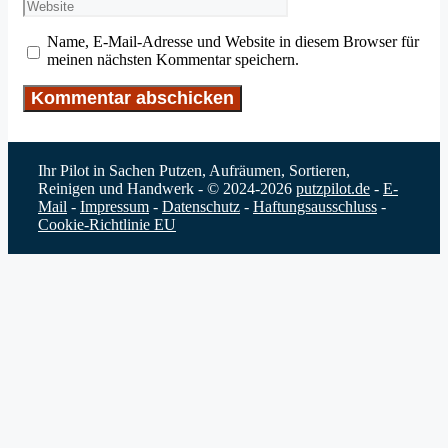
Website
Adresse
Name, E-Mail-Adresse und Website in diesem Browser für
meinen nächsten Kommentar speichern.
Ihr Pilot in Sachen Putzen, Aufräumen, Sortieren,
Reinigen und Handwerk - © 2024-2026
putzpilot.de
-
E-
Mail
-
Impressum
-
Datenschutz
-
Haftungsausschluss
-
Cookie-Richtlinie EU