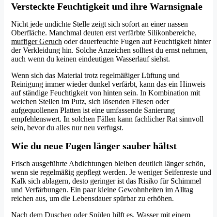
Versteckte Feuchtigkeit und ihre Warnsignale
Nicht jede undichte Stelle zeigt sich sofort an einer nassen
Oberfläche. Manchmal deuten erst verfärbte Silikonbereiche,
muffiger Geruch
oder dauerfeuchte Fugen auf Feuchtigkeit hinter
der Verkleidung hin. Solche Anzeichen solltest du ernst nehmen,
auch wenn du keinen eindeutigen Wasserlauf siehst.
Wenn sich das Material trotz regelmäßiger Lüftung und
Reinigung immer wieder dunkel verfärbt, kann das ein Hinweis
auf ständige Feuchtigkeit von hinten sein. In Kombination mit
weichen Stellen im Putz, sich lösenden Fliesen oder
aufgequollenen Platten ist eine umfassende Sanierung
empfehlenswert. In solchen Fällen kann fachlicher Rat sinnvoll
sein, bevor du alles nur neu verfugst.
Wie du neue Fugen länger sauber hältst
Frisch ausgeführte Abdichtungen bleiben deutlich länger schön,
wenn sie regelmäßig gepflegt werden. Je weniger Seifenreste und
Kalk sich ablagern, desto geringer ist das Risiko für Schimmel
und Verfärbungen. Ein paar kleine Gewohnheiten im Alltag
reichen aus, um die Lebensdauer spürbar zu erhöhen.
Nach dem Duschen oder Spülen hilft es, Wasser mit einem