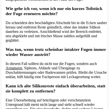
Wie gehe ich vor, wenn ich nur ein kurzes Teilstück
der Fuge erneuern möchte?
Du schneidest den beschädigten Abschnitt bis in die Ecken sauber
heraus und entfernst Reste gründlich, ohne das intakte Silikon
daneben zu verletzen. Anschließend wird der Bereich entfettet,
neu abgeklebt und mit frischer Masse nahtlos aufgefüllt und
geglättet.
Was tun, wenn trotz scheinbar intakter Fugen immer
wieder Wasser austritt?
In diesem Fall solltest du nicht nur die Fugen, sondern auch
Armaturen
, Siphons, Abläufe und Übergänge zu
Duschabtrennungen oder Badewannen prüfen. Bleibt die Ursache
unklar, hilft häufig eine Fachperson mit Leckageortung weiter.
Kann ich alte Silikonreste einfach überarbeiten, statt
sie komplett zu entfernen?
Eine Überarbeitung auf brüchigem oder verschmutztem
Untergrund hält meist nicht lange und sieht schnell wieder
ungepflegt aus. Für eine dauerhafte, dichte und saubere Lösung