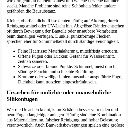
wie dringend du handeln solltest und welche Ursache dahinter
steckt. Manche Probleme sind reine Schönheitsfehler, andere
gefährden die Bausubstanz.
Kleine, oberflächliche Risse deuten häufig auf Alterung durch
Reinigungsmittel oder UV-Licht hin. Abgelöste Ränder entstehen
oft durch Bewegung der Bauteile oder unsaubere Vorarbeiten
beim damaligen Verfugen. Dunkle, punktförmige Flecken
sprechen eher für Schimmelbefall durch ständige Feuchtigkeit.
Feine Haarrisse: Materialalterung, mittelfristig erneuern.
Offene Fugen oder Lücken: Gefahr für Wassereintritt,
zeitnah sanieren.
Schwarze oder braune Punkte: Schimmel, meist durch
ständige Feuchte und schlechte Belüftung.
Krumme oder wellige Linien: unsauber ausgeführte Fuge,
Dichtheit kann trotzdem eingeschränkt sein.
Ursachen für undichte oder unansehnliche
Silikonfugen
Wer die Ursachen kennt, kann Schäden besser vermeiden und
neue Fugen langlebiger anlegen. Häufig sind eine Kombination
aus Materialalterung, falscher Reinigung und hoher Belastung
verantwortlich. Auch Bauwerksbewegungen spielen eine größere