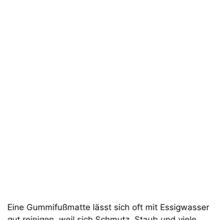
Eine Gummifußmatte lässt sich oft mit Essigwasser
gut reinigen, weil sich Schmutz, Staub und viele