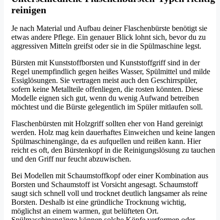
reinigen
Je nach Material und Aufbau deiner Flaschenbürste benötigt sie
etwas andere Pflege. Ein genauer Blick lohnt sich, bevor du zu
aggressiven Mitteln greifst oder sie in die Spülmaschine legst.
Bürsten mit Kunststoffborsten und Kunststoffgriff sind in der
Regel unempfindlich gegen heißes Wasser, Spülmittel und milde
Essiglösungen. Sie vertragen meist auch den Geschirrspüler,
sofern keine Metallteile offenliegen, die rosten könnten. Diese
Modelle eignen sich gut, wenn du wenig Aufwand betreiben
möchtest und die Bürste gelegentlich im Spüler mitlaufen soll.
Flaschenbürsten mit Holzgriff sollten eher von Hand gereinigt
werden. Holz mag kein dauerhaftes Einweichen und keine langen
Spülmaschinengänge, da es aufquellen und reißen kann. Hier
reicht es oft, den Bürstenkopf in die Reinigungslösung zu tauchen
und den Griff nur feucht abzuwischen.
Bei Modellen mit Schaumstoffkopf oder einer Kombination aus
Borsten und Schaumstoff ist Vorsicht angesagt. Schaumstoff
saugt sich schnell voll und trocknet deutlich langsamer als reine
Borsten. Deshalb ist eine gründliche Trocknung wichtig,
möglichst an einem warmen, gut belüfteten Ort.
Spülmaschinengänge können solche Köpfe verformen oder