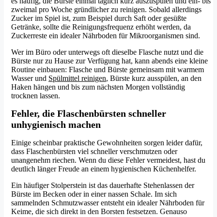
es häufig, die Bürste einmal täglich kurz auszuspülen und ein- bis
zweimal pro Woche gründlicher zu reinigen. Sobald allerdings
Zucker im Spiel ist, zum Beispiel durch Saft oder gesüßte
Getränke, sollte die Reinigungsfrequenz erhöht werden, da
Zuckerreste ein idealer Nährboden für Mikroorganismen sind.
Wer im Büro oder unterwegs oft dieselbe Flasche nutzt und die
Bürste nur zu Hause zur Verfügung hat, kann abends eine kleine
Routine einbauen: Flasche und Bürste gemeinsam mit warmem
Wasser und
Spülmittel reinigen
, Bürste kurz ausspülen, an den
Haken hängen und bis zum nächsten Morgen vollständig
trocknen lassen.
Fehler, die Flaschenbürsten schneller
unhygienisch machen
Einige scheinbar praktische Gewohnheiten sorgen leider dafür,
dass Flaschenbürsten viel schneller verschmutzen oder
unangenehm riechen. Wenn du diese Fehler vermeidest, hast du
deutlich länger Freude an einem hygienischen Küchenhelfer.
Ein häufiger Stolperstein ist das dauerhafte Stehenlassen der
Bürste im Becken oder in einer nassen Schale. Im sich
sammelnden Schmutzwasser entsteht ein idealer Nährboden für
Keime, die sich direkt in den Borsten festsetzen. Genauso