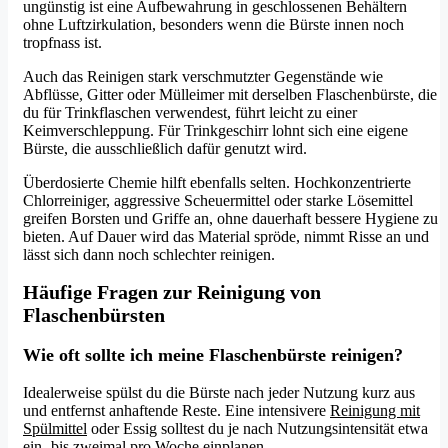
ungünstig ist eine Aufbewahrung in geschlossenen Behältern
ohne Luftzirkulation, besonders wenn die Bürste innen noch
tropfnass ist.
Auch das Reinigen stark verschmutzter Gegenstände wie
Abflüsse, Gitter oder Mülleimer mit derselben Flaschenbürste, die
du für Trinkflaschen verwendest, führt leicht zu einer
Keimverschleppung. Für Trinkgeschirr lohnt sich eine eigene
Bürste, die ausschließlich dafür genutzt wird.
Überdosierte Chemie hilft ebenfalls selten. Hochkonzentrierte
Chlorreiniger, aggressive Scheuermittel oder starke Lösemittel
greifen Borsten und Griffe an, ohne dauerhaft bessere Hygiene zu
bieten. Auf Dauer wird das Material spröde, nimmt Risse an und
lässt sich dann noch schlechter reinigen.
Häufige Fragen zur Reinigung von
Flaschenbürsten
Wie oft sollte ich meine Flaschenbürste reinigen?
Idealerweise spülst du die Bürste nach jeder Nutzung kurz aus
und entfernst anhaftende Reste. Eine intensivere
Reinigung mit
Spülmittel
oder Essig solltest du je nach Nutzungsintensität etwa
ein- bis zweimal pro Woche einplanen.