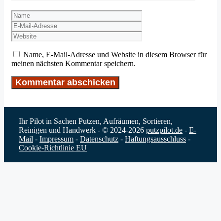
Name
E-
Mail-
Website
Adresse
Name, E-Mail-Adresse und Website in diesem Browser für
meinen nächsten Kommentar speichern.
Ihr Pilot in Sachen Putzen, Aufräumen, Sortieren,
Reinigen und Handwerk - © 2024-2026
putzpilot.de
-
E-
Mail
-
Impressum
-
Datenschutz
-
Haftungsausschluss
-
Cookie-Richtlinie EU