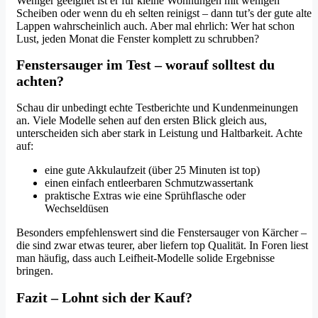
Weniger geeignet ist er für kleine Wohnungen mit wenigen
Scheiben oder wenn du eh selten reinigst – dann tut’s der gute alte
Lappen wahrscheinlich auch. Aber mal ehrlich: Wer hat schon
Lust, jeden Monat die Fenster komplett zu schrubben?
Fenstersauger im Test – worauf solltest du
achten?
Schau dir unbedingt echte Testberichte und Kundenmeinungen
an. Viele Modelle sehen auf den ersten Blick gleich aus,
unterscheiden sich aber stark in Leistung und Haltbarkeit. Achte
auf:
eine gute Akkulaufzeit (über 25 Minuten ist top)
einen einfach entleerbaren Schmutzwassertank
praktische Extras wie eine Sprühflasche oder
Wechseldüsen
Besonders empfehlenswert sind die Fenstersauger von Kärcher –
die sind zwar etwas teurer, aber liefern top Qualität. In Foren liest
man häufig, dass auch Leifheit-Modelle solide Ergebnisse
bringen.
Fazit – Lohnt sich der Kauf?