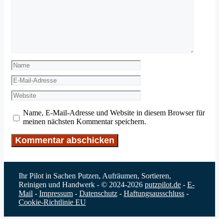
Name
E-
Mail-
Website
Adresse
Name, E-Mail-Adresse und Website in diesem Browser für
meinen nächsten Kommentar speichern.
Ihr Pilot in Sachen Putzen, Aufräumen, Sortieren,
Reinigen und Handwerk - © 2024-2026
putzpilot.de
-
E-
Mail
-
Impressum
-
Datenschutz
-
Haftungsausschluss
-
Cookie-Richtlinie EU