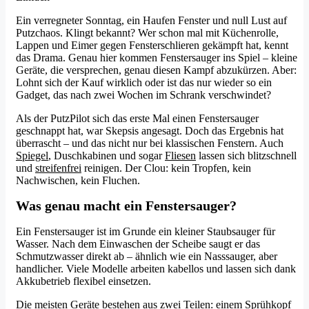
Ein verregneter Sonntag, ein Haufen Fenster und null Lust auf
Putzchaos. Klingt bekannt? Wer schon mal mit Küchenrolle,
Lappen und Eimer gegen Fensterschlieren gekämpft hat, kennt
das Drama. Genau hier kommen Fenstersauger ins Spiel – kleine
Geräte, die versprechen, genau diesen Kampf abzukürzen. Aber:
Lohnt sich der Kauf wirklich oder ist das nur wieder so ein
Gadget, das nach zwei Wochen im Schrank verschwindet?
Als der PutzPilot sich das erste Mal einen Fenstersauger
geschnappt hat, war Skepsis angesagt. Doch das Ergebnis hat
überrascht – und das nicht nur bei klassischen Fenstern. Auch
Spiegel
, Duschkabinen und sogar
Fliesen
lassen sich blitzschnell
und
streifenfrei
reinigen. Der Clou: kein Tropfen, kein
Nachwischen, kein Fluchen.
Was genau macht ein Fenstersauger?
Ein Fenstersauger ist im Grunde ein kleiner Staubsauger für
Wasser. Nach dem Einwaschen der Scheibe saugt er das
Schmutzwasser direkt ab – ähnlich wie ein Nasssauger, aber
handlicher. Viele Modelle arbeiten kabellos und lassen sich dank
Akkubetrieb flexibel einsetzen.
Die meisten Geräte bestehen aus zwei Teilen: einem Sprühkopf