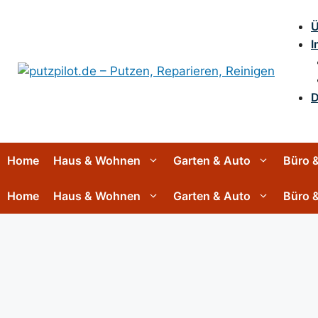
Zum
Inhalt
Ü
springen
I
D
Home
Haus & Wohnen
Garten & Auto
Büro &
Home
Haus & Wohnen
Garten & Auto
Büro &