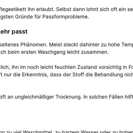
flegeetikett ihn erlaubt. Selbst dann lohnt sich oft ei
figsten Gründe für Passformprobleme.
ehr passt
seltenes Phänomen. Meist steckt dahinter zu hohe Temp
ach beim ersten Waschgang leicht zusammen.
ntlich, ihn im noch leicht feuchten Zustand vorsichtig i
ft nur die Erkenntnis, dass der Stoff die Behandlung ni
oft an ungleichmäßiger Trocknung. In solchen Fällen hil
 zu viel Waschmittel, zu hartem Wasser oder zu hoher