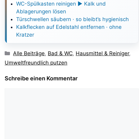
WC-Spülkasten reinigen ► Kalk und
Ablagerungen lösen
Türschwellen säubern · so bleibt’s hygienisch
Kalkflecken auf Edelstahl entfernen · ohne
Kratzer
Kategorien
Alle Beiträge
,
Bad & WC
,
Hausmittel & Reiniger
,
Umweltfreundlich putzen
Schreibe einen Kommentar
Kommentar