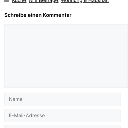
Küche
,
Alle Beiträge
,
Wohnung & Haushalt
Schreibe einen Kommentar
Kommentar
Name
E-
Mail-
Adresse