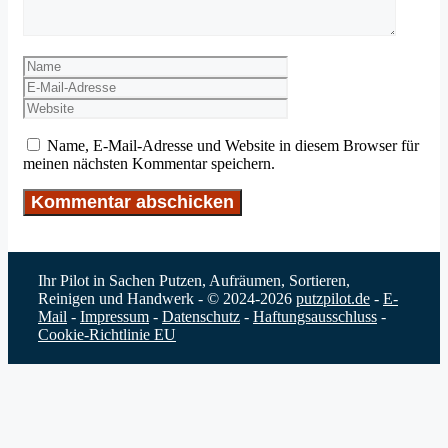
Name
E-
Mail-
Website
Adresse
Name, E-Mail-Adresse und Website in diesem Browser für
meinen nächsten Kommentar speichern.
Ihr Pilot in Sachen Putzen, Aufräumen, Sortieren,
Reinigen und Handwerk - © 2024-2026
putzpilot.de
-
E-
Mail
-
Impressum
-
Datenschutz
-
Haftungsausschluss
-
Cookie-Richtlinie EU