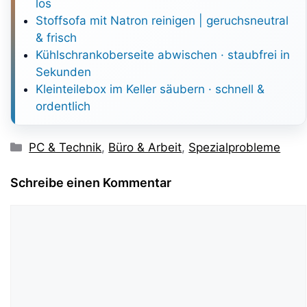
los
Stoffsofa mit Natron reinigen | geruchsneutral
& frisch
Kühlschrankoberseite abwischen · staubfrei in
Sekunden
Kleinteilebox im Keller säubern · schnell &
ordentlich
Kategorien
PC & Technik
,
Büro & Arbeit
,
Spezialprobleme
Schreibe einen Kommentar
Kommentar