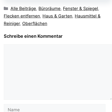
Kategorien
Alle Beiträge
,
Büroräume
,
Fenster & Spiegel
,
Flecken entfernen
,
Haus & Garten
,
Hausmittel &
Reiniger
,
Oberflächen
Schreibe einen Kommentar
Kommentar
Name