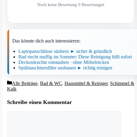
Noch keine Bewertung
·
0 Bewertungen
Das könnte dich auch interessieren:
Laptopanschlüsse säubern ► sicher & gründlich
Bad riecht muffig im Sommer: Diese Reinigung hilft sofort
Deckenleuchte entstauben · ohne Möbelrücken
Spülmaschinenfilter ausbauen ► richtig reinigen
Kategorien
Alle Beiträge
,
Bad & WC
,
Hausmittel & Reiniger
,
Schimmel &
Kalk
Schreibe einen Kommentar
Kommentar