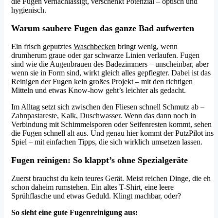
die Fugen vernachlässigt, verschenkt Potenzial – optisch und
hygienisch.
Warum saubere Fugen das ganze Bad aufwerten
Ein frisch geputztes
Waschbecken
bringt wenig, wenn
drumherum graue oder gar schwarze Linien verlaufen. Fugen
sind wie die Augenbrauen des Badezimmers – unscheinbar, aber
wenn sie in Form sind, wirkt gleich alles gepflegter. Dabei ist das
Reinigen der Fugen kein großes Projekt – mit den richtigen
Mitteln und etwas Know-how geht’s leichter als gedacht.
Im Alltag setzt sich zwischen den Fliesen schnell Schmutz ab –
Zahnpastareste, Kalk, Duschwasser. Wenn das dann noch in
Verbindung mit Schimmelsporen oder Seifenresten kommt, sehen
die Fugen schnell alt aus. Und genau hier kommt der PutzPilot ins
Spiel – mit einfachen Tipps, die sich wirklich umsetzen lassen.
Fugen reinigen: So klappt’s ohne Spezialgeräte
Zuerst brauchst du kein teures Gerät. Meist reichen Dinge, die eh
schon daheim rumstehen. Ein altes T-Shirt, eine leere
Sprühflasche und etwas Geduld. Klingt machbar, oder?
So sieht eine gute Fugenreinigung aus: