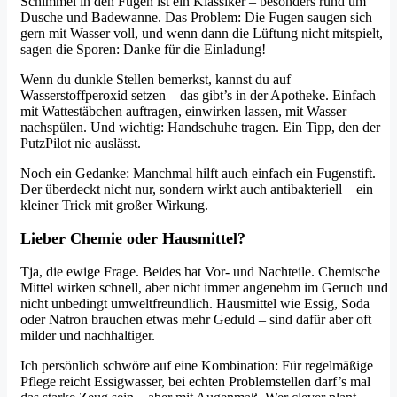
Schimmel in den Fugen ist ein Klassiker – besonders rund um
Dusche und Badewanne. Das Problem: Die Fugen saugen sich
gern mit Wasser voll, und wenn dann die Lüftung nicht mitspielt,
sagen die Sporen: Danke für die Einladung!
Wenn du dunkle Stellen bemerkst, kannst du auf
Wasserstoffperoxid setzen – das gibt’s in der Apotheke. Einfach
mit Wattestäbchen auftragen, einwirken lassen, mit Wasser
nachspülen. Und wichtig: Handschuhe tragen. Ein Tipp, den der
PutzPilot nie auslässt.
Noch ein Gedanke: Manchmal hilft auch einfach ein Fugenstift.
Der überdeckt nicht nur, sondern wirkt auch antibakteriell – ein
kleiner Trick mit großer Wirkung.
Lieber Chemie oder Hausmittel?
Tja, die ewige Frage. Beides hat Vor- und Nachteile. Chemische
Mittel wirken schnell, aber nicht immer angenehm im Geruch und
nicht unbedingt umweltfreundlich. Hausmittel wie Essig, Soda
oder Natron brauchen etwas mehr Geduld – sind dafür aber oft
milder und nachhaltiger.
Ich persönlich schwöre auf eine Kombination: Für regelmäßige
Pflege reicht Essigwasser, bei echten Problemstellen darf’s mal