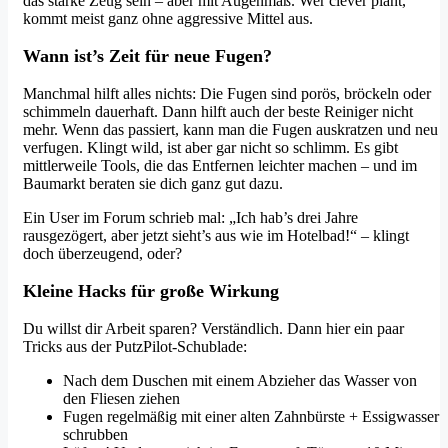
das starke Zeug sein – aber mit Augenmaß. Wer clever plant,
kommt meist ganz ohne aggressive Mittel aus.
Wann ist’s Zeit für neue Fugen?
Manchmal hilft alles nichts: Die Fugen sind porös, bröckeln oder
schimmeln dauerhaft. Dann hilft auch der beste Reiniger nicht
mehr. Wenn das passiert, kann man die Fugen auskratzen und neu
verfugen. Klingt wild, ist aber gar nicht so schlimm. Es gibt
mittlerweile Tools, die das Entfernen leichter machen – und im
Baumarkt beraten sie dich ganz gut dazu.
Ein User im Forum schrieb mal: „Ich hab’s drei Jahre
rausgezögert, aber jetzt sieht’s aus wie im Hotelbad!“ – klingt
doch überzeugend, oder?
Kleine Hacks für große Wirkung
Du willst dir Arbeit sparen? Verständlich. Dann hier ein paar
Tricks aus der PutzPilot-Schublade:
Nach dem Duschen mit einem Abzieher das Wasser von
den Fliesen ziehen
Fugen regelmäßig mit einer alten Zahnbürste + Essigwasser
schrubben