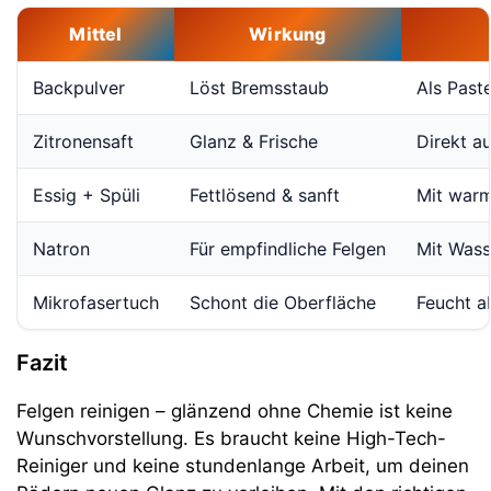
Mittel
Wirkung
Backpulver
Löst Bremsstaub
Als Past
Zitronensaft
Glanz & Frische
Direkt a
Essig + Spüli
Fettlösend & sanft
Mit war
Natron
Für empfindliche Felgen
Mit Wass
Mikrofasertuch
Schont die Oberfläche
Feucht a
Fazit
Felgen reinigen – glänzend ohne Chemie ist keine
Wunschvorstellung. Es braucht keine High-Tech-
Reiniger und keine stundenlange Arbeit, um deinen