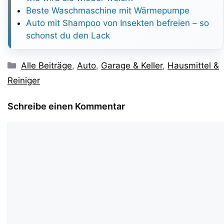
Beste Waschmaschine mit Wärmepumpe
Auto mit Shampoo von Insekten befreien – so
schonst du den Lack
Kategorien
Alle Beiträge
,
Auto
,
Garage & Keller
,
Hausmittel &
Reiniger
Schreibe einen Kommentar
Kommentar